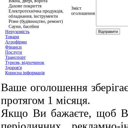
Вікна, двері, ворота
Дахове покриття
Зміст
Електротехнічна продукція,
оголошення
обладнання, інструменти
Різне (будівництво, ремонт)
Сауни, басейни
Нерухомість
Товари
Агрофірми
Фінанси
Послуги
Транспорт
Туризм, відпочинок
Здоров'я
Корисна інформація
Ваше оголошення збері
протягом 1 місяця.
Якщо Ви бажаєте, щоб В
періодичних рекламно-і