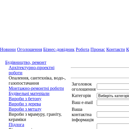
Новини
Оголошення
Бізнес-довідник
Робота
Пронас
Контакти
К
Будівництво, ремонт
Архітектурно-проектні
роботи
Опалення, сантехніка, водо-,
газопостачання
Заголовок
Монтажно-ремонтні роботи
оголошення
Будівельні матеріали
Категорія
Вироби з бетону
Ваш e-mail
Вироби з дерева
Вироби з металу
Ваша
Вироби з мрамуру, граніту,
контактна
кераміки
інформація
Підлога