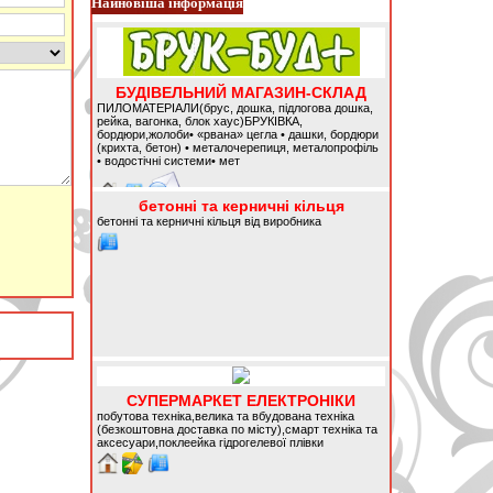
Найновіша інформація
БУДІВЕЛЬНИЙ МАГАЗИН-СКЛАД
ПИЛОМАТЕРІАЛИ(брус, дошка, підлогова дошка,
рейка, вагонка, блок хаус)БРУКІВКА,
бордюри,жолоби• «рвана» цегла • дашки, бордюри
(крихта, бетон) • металочерепиця, металопрофіль
• водостічні системи• мет
бетонні та керничні кільця
бетонні та керничні кільця від виробника
СУПЕРМАРКЕТ ЕЛЕКТРОНІКИ
побутова техніка,велика та вбудована техніка
(безкоштовна доставка по місту),смарт техніка та
аксесуари,поклеейка гідрогелевої плівки