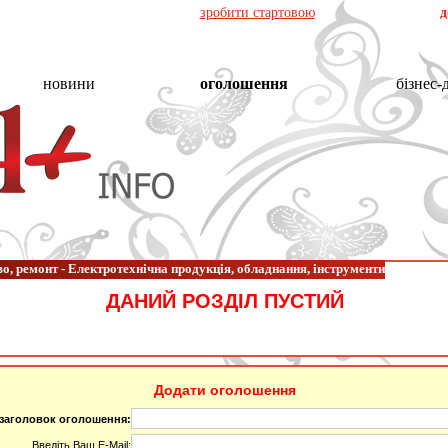
зробити стартовою
д
новини
оголошення
бізнес-
о, ремонт - Електротехнічна продукція, обладнання, інструменти
ДАНИЙ РОЗДІЛ ПУСТИЙ
Додати оголошення
 заголовок оголошення:
Введіть Ваш E-Mail: