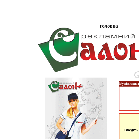
головна
Будівництв
Введіть