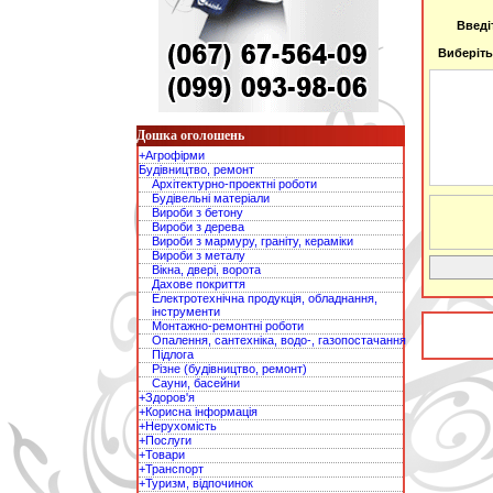
Введі
Виберіть
Дошка оголошень
+Агрофірми
Будівництво, ремонт
Архітектурно-проектні роботи
Будівельні матеріали
Вироби з бетону
Вироби з дерева
Вироби з мармуру, граніту, кераміки
Вироби з металу
Вікна, двері, ворота
Дахове покриття
Електротехнічна продукція, обладнання,
інструменти
Монтажно-ремонтні роботи
Опалення, сантехніка, водо-, газопостачання
Підлога
Різне (будівництво, ремонт)
Сауни, басейни
+Здоров'я
+Корисна інформація
+Нерухомість
+Послуги
+Товари
+Транспорт
+Туризм, відпочинок