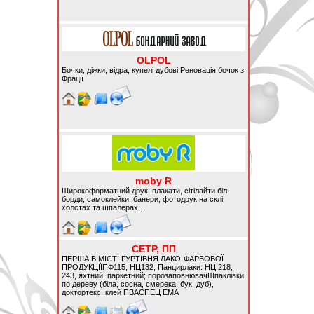
OLPOL
Бочки, діжки, відра, купелі дубові.Реновація бочок з
Фрації
moby R
Широкоформатний друк: плакати, сітілайти біл-
борди, самоклейки, банери, фотодрук на склі,
холстах та шпалерах..
СЕТР, ПП
ПЕРША В МІСТІ ГУРТІВНЯ ЛАКО-ФАРБОВОЇ
ПРОДУКЦІЇПФ115, НЦ132, Панцирлаки: НЦ 218,
243, яхтний, паркетний; порозаповнювачШпаклівки
по дереву (біла, сосна, смерека, бук, дуб),
доктортекс, клей ПВАСПЕЦ ЕМА