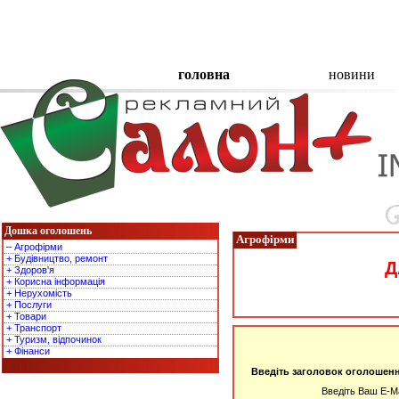
головна
новини
Дошка оголошень
Агрофірми
– Агрофірми
+ Будівництво, ремонт
Д
+ Здоров'я
+ Корисна інформація
+ Нерухомість
+ Послуги
+ Товари
+ Транспорт
+ Туризм, відпочинок
+ Фінанси
Введіть заголовок оголошен
Введіть Ваш E-Ma