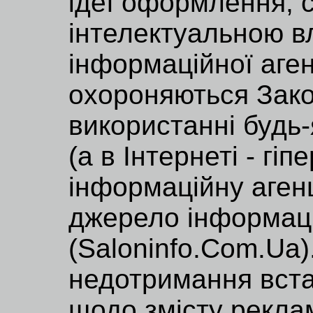
ідеї оформлення, 
інтелектуальною в
інформаційної аге
охороняються Зако
використанні будь-
(а в Інтернеті - г
інформаційну аге
джерело інформаці
(Saloninfo.Com.Ua)
недотримання вст
щодо змісту реклам