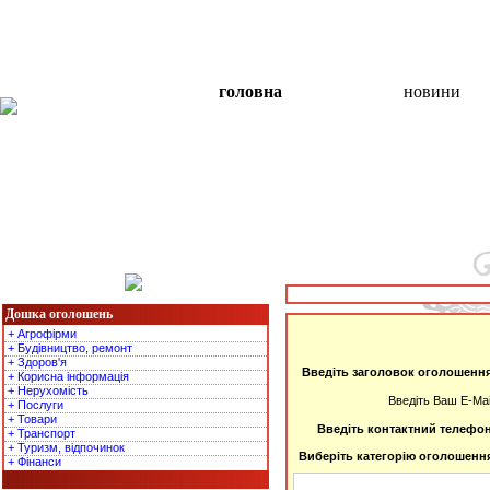
головна
новини
Останні оголошення
Дошка оголошень
+ Агрофірми
+ Будівництво, ремонт
+ Здоров'я
Введіть заголовок оголошенн
+ Корисна інформація
+ Нерухомість
Введіть Ваш E-Mai
+ Послуги
+ Товари
Введіть контактний телефо
+ Транспорт
+ Туризм, відпочинок
Виберіть категорію оголошенн
+ Фінанси