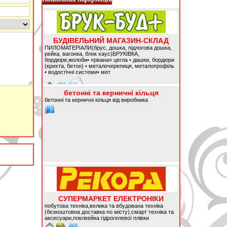
БУДІВЕЛЬНИЙ МАГАЗИН-СКЛАД
ПИЛОМАТЕРІАЛИ(брус, дошка, підлогова дошка,
рейка, вагонка, блок хаус)БРУКІВКА,
бордюри,жолоби• «рвана» цегла • дашки, бордюри
(крихта, бетон) • металочерепиця, металопрофіль
• водостічні системи• мет
бетонні та керничні кільця
бетонні та керничні кільця від виробника
СУПЕРМАРКЕТ ЕЛЕКТРОНІКИ
побутова техніка,велика та вбудована техніка
(безкоштовна доставка по місту),смарт техніка та
аксесуари,поклеейка гідрогелевої плівки