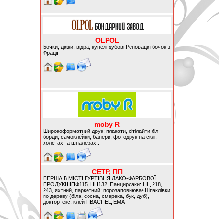
OLPOL
Бочки, діжки, відра, купелі дубові.Реновація бочок з
Фрації
moby R
Широкоформатний друк: плакати, сітілайти біл-
борди, самоклейки, банери, фотодрук на склі,
холстах та шпалерах..
СЕТР, ПП
ПЕРША В МІСТІ ГУРТІВНЯ ЛАКО-ФАРБОВОЇ
ПРОДУКЦІЇПФ115, НЦ132, Панцирлаки: НЦ 218,
243, яхтний, паркетний; порозаповнювачШпаклівки
по дереву (біла, сосна, смерека, бук, дуб),
доктортекс, клей ПВАСПЕЦ ЕМА