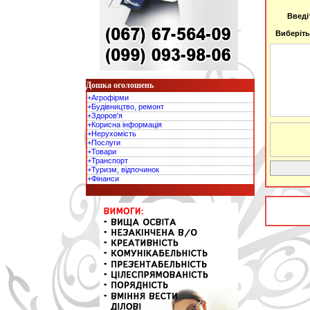
Введі
Виберіть
Дошка оголошень
+Агрофірми
+Будівництво, ремонт
+Здоров'я
+Корисна інформація
+Нерухомість
+Послуги
+Товари
+Транспорт
+Туризм, відпочинок
+Фінанси