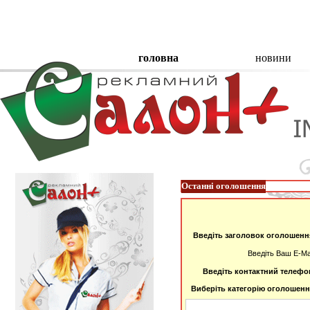
головна
новини
Останні оголошення
Введіть заголовок оголошенн
Введіть Ваш E-Mai
Введіть контактний телефо
Виберіть категорію оголошенн