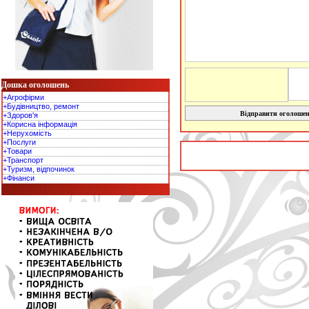
Дошка оголошень
+Агрофірми
+Будівництво, ремонт
Відправити оголоше
+Здоров'я
+Корисна інформація
+Нерухомість
+Послуги
+Товари
+Транспорт
+Туризм, відпочинок
+Фінанси