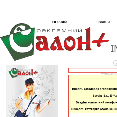
головна
новини
Останні оголошення
Введіть заголовок оголошенн
Введіть Ваш E-Mai
Введіть контактний телефо
Виберіть категорію оголошенн