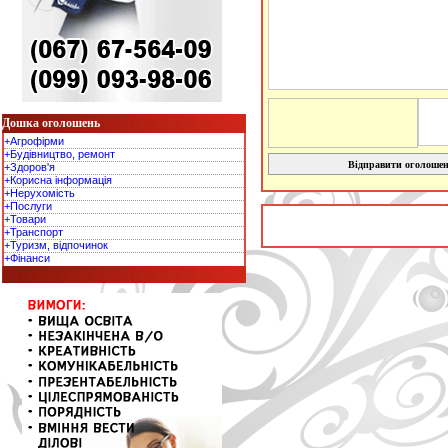
Дошка оголошень
+Агрофірми
+Будівництво, ремонт
Відправити оголоше
+Здоров'я
+Корисна інформація
+Нерухомість
+Послуги
+Товари
+Транспорт
+Туризм, відпочинок
+Фінанси