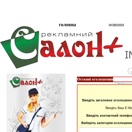
головна
новини
Останні оголошення
Введіть заголовок оголошенн
Введіть Ваш E-Mai
Введіть контактний телефо
Виберіть категорію оголошенн